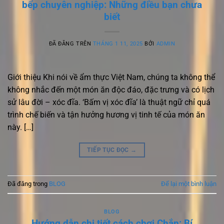
bếp chuyên nghiệp: Những điều bạn chưa
biết
ĐÃ ĐĂNG TRÊN
THÁNG 1 11, 2025
BỞI
ADMIN
Giới thiệu Khi nói về ẩm thực Việt Nam, chúng ta không thể
không nhắc đến một món ăn độc đáo, đặc trưng và có lịch
sử lâu đời – xóc đĩa. ‘Bấm vị xóc đĩa’ là thuật ngữ chỉ quá
trình chế biến và tận hưởng hương vị tinh tế của món ăn
này. […]
TIẾP TỤC ĐỌC
→
Đã đăng trong
BLOG
Để lại một bình luận
BLOG
Hướng dẫn chi tiết cách chơi Chắn: Bí