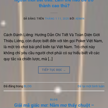
thành cao thủ?
ĐÃ ĐĂNG TRÊN
THÁNG 1 11, 2025
BỞI
ADMIN
Cách Đánh Liêng: Hướng Dẫn Chi Tiết Và Toàn Diện Giới
Thiệu Liêng, còn được biết đến với tên gọi Poker Việt Nam,
là một trò chơi bài phổ biến tại Việt Nam. Trò chơi này
không chỉ yêu cầu người chơi phải có sự hiểu biết về các
quy tắc và chiến lược, mà […]
TIẾP TỤC ĐỌC
→
Đã đăng trong
BLOG
Để lại một bình luận
BLOG
Giải mã giấc mơ: Nằm mơ thấy chuột –