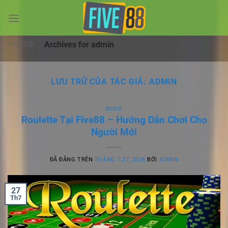
Chuyển
đến
nội
dung
FIVE88
-
Archives for admin
LƯU TRỮ CỦA TÁC GIẢ:
ADMIN
BLOG
Roulette Tại Five88 – Hướng Dẫn Chơi Cho
Người Mới
ĐÃ ĐĂNG TRÊN
THÁNG 7 27, 2026
BỞI
ADMIN
27
Th7