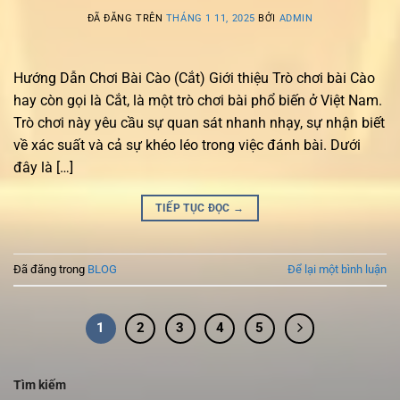
ĐÃ ĐĂNG TRÊN
THÁNG 1 11, 2025
BỞI
ADMIN
Hướng Dẫn Chơi Bài Cào (Cắt) Giới thiệu Trò chơi bài Cào
hay còn gọi là Cắt, là một trò chơi bài phổ biến ở Việt Nam.
Trò chơi này yêu cầu sự quan sát nhanh nhạy, sự nhận biết
về xác suất và cả sự khéo léo trong việc đánh bài. Dưới
đây là […]
TIẾP TỤC ĐỌC
→
Đã đăng trong
BLOG
Để lại một bình luận
1
2
3
4
5
Tìm kiếm