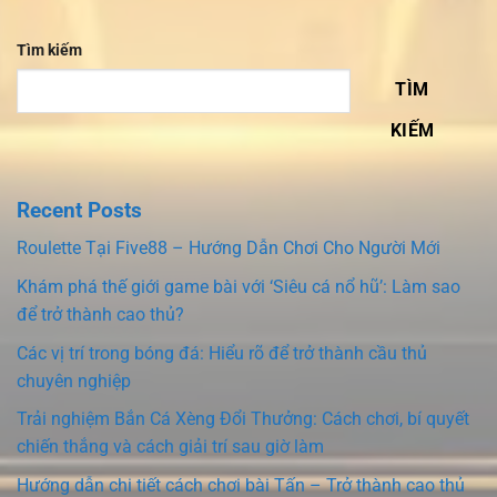
Tìm kiếm
TÌM
KIẾM
Recent Posts
Roulette Tại Five88 – Hướng Dẫn Chơi Cho Người Mới
Khám phá thế giới game bài với ‘Siêu cá nổ hũ’: Làm sao
để trở thành cao thủ?
Các vị trí trong bóng đá: Hiểu rõ để trở thành cầu thủ
chuyên nghiệp
Trải nghiệm Bắn Cá Xèng Đổi Thưởng: Cách chơi, bí quyết
chiến thắng và cách giải trí sau giờ làm
Hướng dẫn chi tiết cách chơi bài Tấn – Trở thành cao thủ