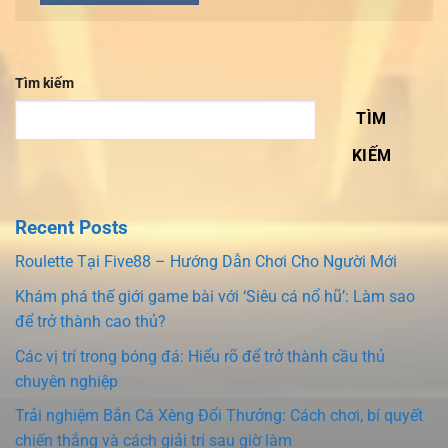
Tìm kiếm
TÌM
KIẾM
Recent Posts
Roulette Tại Five88 – Hướng Dẫn Chơi Cho Người Mới
Khám phá thế giới game bài với ‘Siêu cá nổ hũ’: Làm sao
để trở thành cao thủ?
Các vị trí trong bóng đá: Hiểu rõ để trở thành cầu thủ
chuyên nghiệp
Trải nghiệm Bắn Cá Xèng Đổi Thưởng: Cách chơi, bí quyết
chiến thắng và cách giải trí sau giờ làm