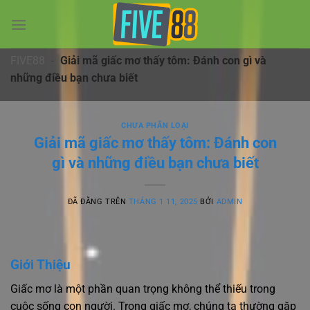
Chuyển
đến
nội
dung
FIVE88
-
Giải mã giấc mơ thấy tôm: Đánh con gì và
những điều bạn chưa biết
CHƯA PHÂN LOẠI
Giải mã giấc mơ thấy tôm: Đánh con
gì và những điều bạn chưa biết
ĐÃ ĐĂNG TRÊN
THÁNG 1 11, 2025
BỞI
ADMIN
Giới Thiệu
Giấc mơ là một phần quan trọng không thể thiếu trong
cuộc sống con người. Trong giấc mơ, chúng ta thường gặp