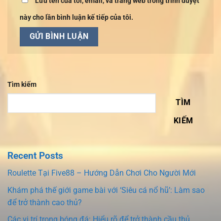
Lưu tên của tôi, email, và trang web trong trình duyệt
này cho lần bình luận kế tiếp của tôi.
Tìm kiếm
TÌM
KIẾM
Recent Posts
Roulette Tại Five88 – Hướng Dẫn Chơi Cho Người Mới
Khám phá thế giới game bài với ‘Siêu cá nổ hũ’: Làm sao
để trở thành cao thủ?
Các vị trí trong bóng đá: Hiểu rõ để trở thành cầu thủ