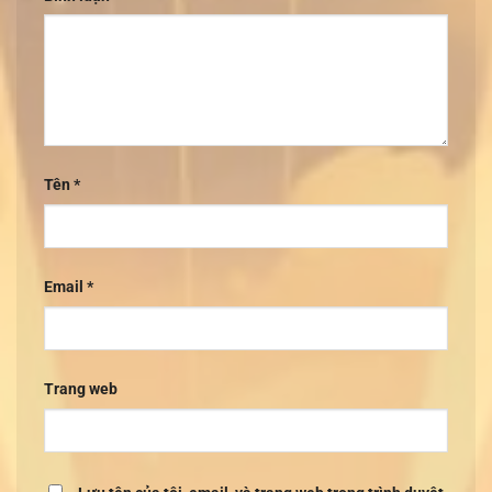
Tên
*
Email
*
Trang web