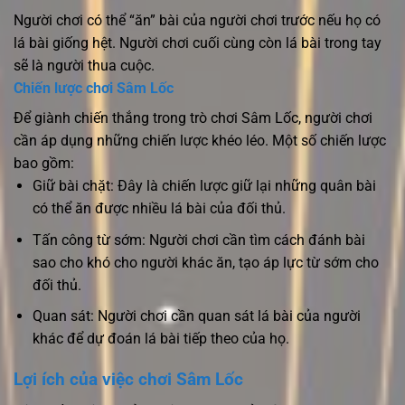
Người chơi có thể “ăn” bài của người chơi trước nếu họ có
lá bài giống hệt. Người chơi cuối cùng còn lá bài trong tay
sẽ là người thua cuộc.
Chiến lược chơi Sâm Lốc
Để giành chiến thắng trong trò chơi Sâm Lốc, người chơi
cần áp dụng những chiến lược khéo léo. Một số chiến lược
bao gồm:
Giữ bài chặt: Đây là chiến lược giữ lại những quân bài
có thể ăn được nhiều lá bài của đối thủ.
Tấn công từ sớm: Người chơi cần tìm cách đánh bài
sao cho khó cho người khác ăn, tạo áp lực từ sớm cho
đối thủ.
Quan sát: Người chơi cần quan sát lá bài của người
khác để dự đoán lá bài tiếp theo của họ.
Lợi ích của việc chơi Sâm Lốc