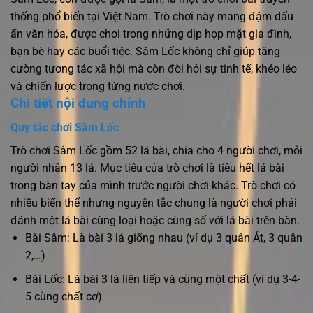
thống phổ biến tại Việt Nam. Trò chơi này mang đậm dấu
ấn văn hóa, được chơi trong những dịp họp mặt gia đình,
bạn bè hay các buổi tiệc. Sâm Lốc không chỉ giúp tăng
cường tương tác xã hội mà còn đòi hỏi sự tinh tế, khéo léo
và chiến lược trong từng nước chơi.
Chi tiết nội dung chính
Quy tắc chơi Sâm Lốc
Trò chơi Sâm Lốc gồm 52 lá bài, chia cho 4 người chơi, mỗi
người nhận 13 lá. Mục tiêu của trò chơi là tiêu hết lá bài
trong bàn tay của mình trước người chơi khác. Trò chơi có
nhiều biến thể nhưng nguyên tắc chung là người chơi phải
đánh một lá bài cùng loại hoặc cùng số với lá bài trên bàn.
Bài Sâm: Là bài 3 lá giống nhau (ví dụ 3 quân Át, 3 quân
2,…)
Bài Lốc: Là bài 3 lá liên tiếp và cùng một chất (ví dụ 3-4-
5 cùng chất cơ)