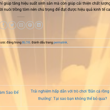
hỉ giúp tăng hiệu suất sinh sản mà còn giúp cải thiện chất lượn
i nuôi trồng tôm nên chú trọng để đạt được hiệu quả kinh tế ca
được đăng trong
BLOG
. Đánh dấu trang
permalink
.
Trải nghiệm hấp dẫn với trò chơi ‘Bắn cá rồng
Làm Sao Để
thưởng’: Tại sao bạn không thể bỏ qua?