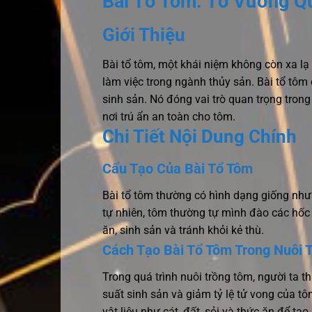
Bài Tổ Tôm: Tổ Vương 
Giới Thiệu
Bài tổ tôm, một khái niệm không còn xa lạ
làm việc trong ngành thủy sản. Bài tổ tôm 
sinh sản. Nó đóng vai trò quan trọng tron
nơi trú ẩn an toàn cho tôm.
Chi Tiết Nội Dung Chính
Cấu Tạo Của Bài Tổ Tôm
Bài tổ tôm thường có hình dạng giống như 
tự nhiên, tôm thường tự mình đào các hốc tr
ăn, sinh sản và tránh khỏi kẻ thù.
Cách Tạo Bài Tổ Tôm Trong Nuôi 
Trong quá trình nuôi trồng tôm, người ta t
suất sinh sản và giảm tỷ lệ tử vong của t
vật liệu như cát, đất, sỏi và thức ăn để tạ