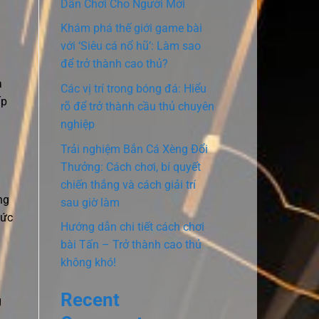
Dẫn Chơi Cho Người Mới
Khám phá thế giới game bài
với ‘Siêu cá nổ hũ’: Làm sao
để trở thành cao thủ?
à
Các vị trí trong bóng đá: Hiểu
ấp
rõ để trở thành cầu thủ chuyên
nghiệp
Trải nghiệm Bắn Cá Xèng Đổi
Thưởng: Cách chơi, bí quyết
chiến thắng và cách giải trí
ng
sau giờ làm
hức
Hướng dẫn chi tiết cách chơi
bài Tấn – Trở thành cao thủ
không khó!
u
Recent
g