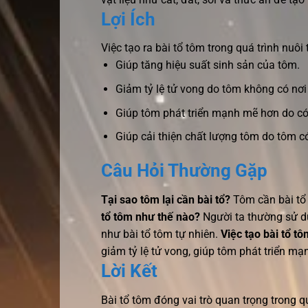
Lợi Ích
Việc tạo ra bài tổ tôm trong quá trình nuôi 
Giúp tăng hiệu suất sinh sản của tôm.
Giảm tỷ lệ tử vong do tôm không có nơi 
Giúp tôm phát triển mạnh mẽ hơn do có 
Giúp cải thiện chất lượng tôm do tôm c
Câu Hỏi Thường Gặp
Tại sao tôm lại cần bài tổ?
Tôm cần bài tổ 
tổ tôm như thế nào?
Người ta thường sử dụ
như bài tổ tôm tự nhiên.
Việc tạo bài tổ tô
giảm tỷ lệ tử vong, giúp tôm phát triển mạ
Lời Kết
Bài tổ tôm đóng vai trò quan trọng trong qu