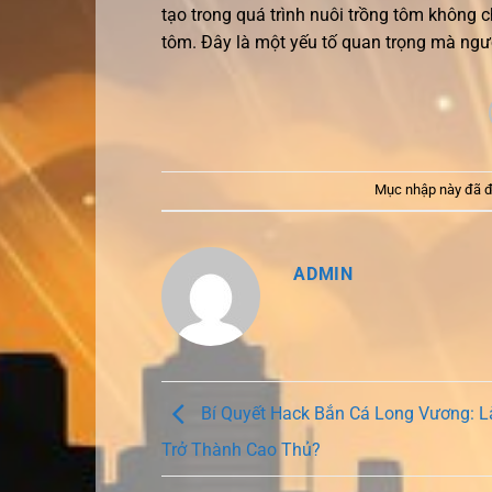
tạo trong quá trình nuôi trồng tôm không c
tôm. Đây là một yếu tố quan trọng mà ngườ
Mục nhập này đã 
ADMIN
Bí Quyết Hack Bắn Cá Long Vương: 
Trở Thành Cao Thủ?